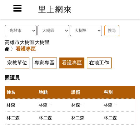
搜尋
高雄市大樹區大樹里
〉
看護專區
宗教單位
專家專區
看護專區
在地工作
照護員
姓名
地點
證照
科別
林森一
林森一
林森一
林森一
林二森
林二森
林二森
林二森